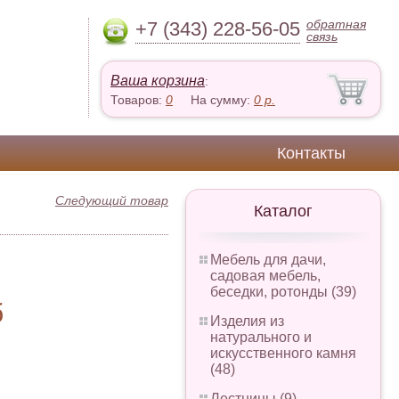
обратная
+7 (343) 228-56-05
связь
Ваша корзина
:
Товаров:
0
На сумму:
0
р.
Контакты
Следующий товар
Каталог
Мебель для дачи,
садовая мебель,
беседки, ротонды (39)
б
Изделия из
натурального и
искусственного камня
(48)
Лестницы (9)