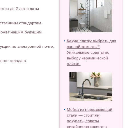
ется до 2 лет с даты
рственным стандартам.
оможет нашим будущим
Какую плитку выбрать для
кции по электронной почте,
ванной комнаты?
Уникальные советы по
выбору керамической
ного склада в
плитки.
Мойка из нержавеющай
стали — стоит ли
покупать, советы
дизайнеров-эксертов.