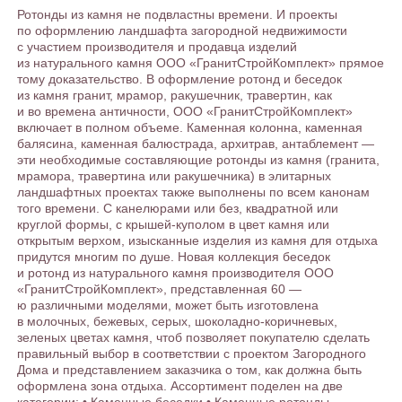
Ротонды из камня не подвластны времени. И проекты
по оформлению ландшафта загородной недвижимости
с участием производителя и продавца изделий
из натурального камня ООО «ГранитСтройКомплект» прямое
тому доказательство. В оформление ротонд и беседок
из камня гранит, мрамор, ракушечник, травертин, как
и во времена античности, ООО «ГранитСтройКомплект»
включает в полном объеме. Каменная колонна, каменная
балясина, каменная балюстрада, архитрав, антаблемент —
эти необходимые составляющие ротонды из камня (гранита,
мрамора, травертина или ракушечника) в элитарных
ландшафтных проектах также выполнены по всем канонам
того времени. С канелюрами или без, квадратной или
круглой формы, с крышей-куполом в цвет камня или
открытым верхом, изысканные изделия из камня для отдыха
придутся многим по душе. Новая коллекция беседок
и ротонд из натурального камня производителя ООО
«ГранитСтройКомплект», представленная 60 —
ю различными моделями, может быть изготовлена
в молочных, бежевых, серых, шоколадно-коричневых,
зеленых цветах камня, чтоб позволяет покупателю сделать
правильный выбор в соответствии с проектом Загородного
Дома и представлением заказчика о том, как должна быть
оформлена зона отдыха. Ассортимент поделен на две