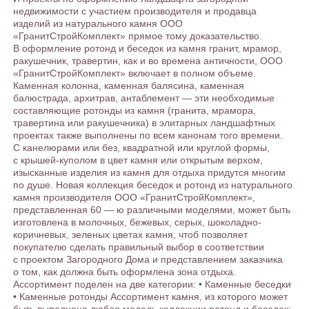
недвижимости с участием производителя и продавца
изделий из натурального камня ООО
«ГранитСтройКомплект» прямое тому доказательство.
В оформление ротонд и беседок из камня гранит, мрамор,
ракушечник, травертин, как и во времена античности, ООО
«ГранитСтройКомплект» включает в полном объеме.
Каменная колонна, каменная балясина, каменная
балюстрада, архитрав, антаблемент — эти необходимые
составляющие ротонды из камня (гранита, мрамора,
травертина или ракушечника) в элитарных ландшафтных
проектах также выполнены по всем канонам того времени.
С канелюрами или без, квадратной или круглой формы,
с крышей-куполом в цвет камня или открытым верхом,
изысканные изделия из камня для отдыха придутся многим
по душе. Новая коллекция беседок и ротонд из натурального
камня производителя ООО «ГранитСтройКомплект»,
представленная 60 — ю различными моделями, может быть
изготовлена в молочных, бежевых, серых, шоколадно-
коричневых, зеленых цветах камня, чтоб позволяет
покупателю сделать правильный выбор в соответствии
с проектом Загородного Дома и представлением заказчика
о том, как должна быть оформлена зона отдыха.
Ассортимент поделен на две категории: • Каменные беседки
• Каменные ротонды Ассортимент камня, из которого может