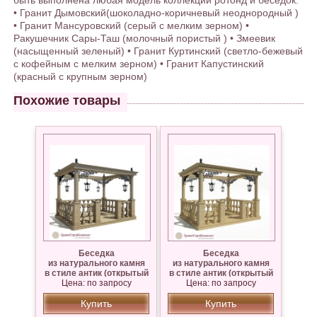
быть выполнена любая модель коллекции ротонд и беседок:
• Гранит Дымовский(шоколадно-коричневый неоднородный )
• Гранит Мансуровский (серый с мелким зерном) •
Ракушечник Сары-Таш (молочный пористый ) • Змеевик
(насыщенный зеленый) • Гранит Куртинский (светло-бежевый
с кофейным с мелким зерном) • Гранит Капустинский
(красный с крупным зерном)
Похожие товары
Беседка
Беседка
из натурального камня
из натурального камня
в стиле антик (открытый
в стиле антик (открытый
Цена: по запросу
верх), гранит
верх),Известняк Сары —
Цена: по запросу
Таш
Купить
Купить