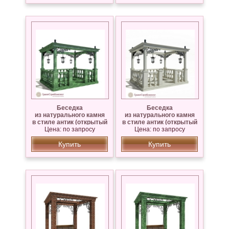
Беседка
Беседка
из натурального камня
из натурального камня
в стиле антик (открытый
в стиле антик (открытый
верх),мрамор Змеевик
Цена: по запросу
верх),мрамор Коелга
Цена: по запросу
Купить
Купить