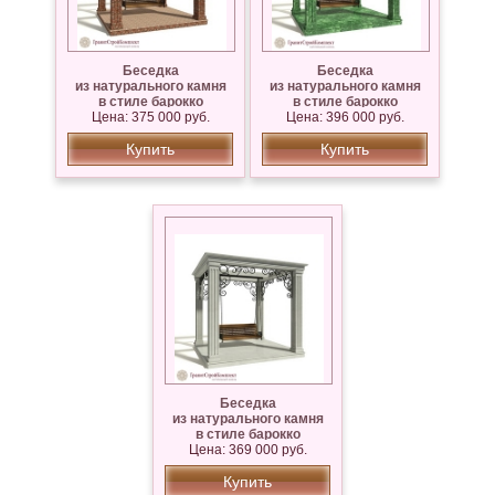
Беседка
Беседка
из натурального камня
из натурального камня
в стиле барокко
в стиле барокко
Цена: 375 000 руб.
и рококо,гранит
Цена: 396 000 руб.
и рококо,мрамор
Капустинский
Змеевик
Купить
Купить
Беседка
из натурального камня
в стиле барокко
и рококо,мрамор Коелга,
Цена: 369 000 руб.
Известняк Сары — Таш
Купить